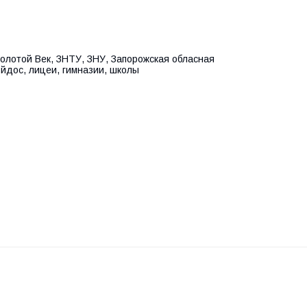
олотой Век, ЗНТУ, ЗНУ, Запорожская обласная
йдос, лицеи, гимназии, школы