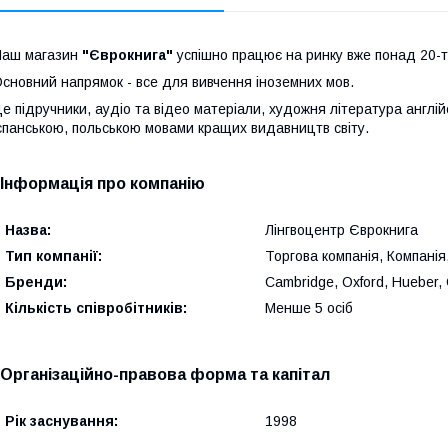
Наш магазин
"Єврокнига"
успішно працює на ринку вже понад 20-ть
сновний напрямок - все для вивчення іноземних мов.
е підручники, аудіо та відео матеріали, художня література англі
спанською, польською мовами кращих видавництв світу.
Інформація про компанію
Назва:
Лінгвоцентр Єврокнига
Тип компанії:
Торгова компанія, Компанія
Бренди:
Cambridge, Oxford, Hueber, 
Кількість співробітників:
Менше 5 осіб
Організаційно-правова форма та капітал
Рік заснування:
1998