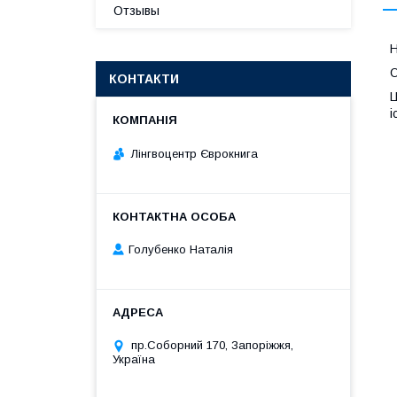
Отзывы
О
КОНТАКТИ
Ц
і
Лінгвоцентр Єврокнига
Голубенко Наталія
пр.Соборний 170, Запоріжжя,
Україна