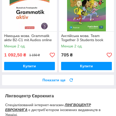
Німецька мова. Grammatik
Англійська мова. Team
aktiv B2-C1 mit Audios online
Together 3 Students book
Менше 2 од.
Менше 2 од.
1 092,50
705
₴
₴
1 150 ₴
Купити
Купити
Показати ще
Лінгвоцентр Єврокнига
Спеціалізований інтернет-магазин
ЛІНГВОЦЕНТР
ЕВРОКНИГА
є дистриб'ютором іноземних видавництв в
Україні.