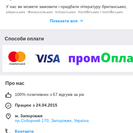
У нас ви можете замовити і придбати літературу британських,
німецьких, французьких, іспанських, італійських і російських
видавництв, що спеціалізуються на випуску підручників з
Показати все
вивчення іноземних мов.
Сьогодні в асортименті представлені такі видавництва
як,
Pearson
, Oxford, Macmillan, Express Publishing,
Способи оплати
Cambridge, Collins,
MMpublication
,
Hueber,
Cornelsen
,
Langenscheidit, Pons ,
Hachette
,
CLE
international
,
EDILINGUA
,
Edelsa
,
Prolog
,
Glossa
та ін.
Мы предлагаем широкий выбор учебной и художественной
литературы, словарей, пособий по грамматике,
экзаменационных курсов, учебников делового английского и
других иностранных языков, методической литературы и
Про нас
многое другое. К вашим услугам также адаптированные
книги для чтения с аудиоприложением, онлайн
100% позитивних з 67 відгуків за рік
приложениями, мультимедийные пособия, видео и т.д.
Працює з 24.04.2015
м. Запоріжжя
пр.Соборний 170, Запоріжжя, Україна
Контакти