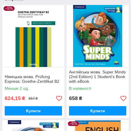
–5%
Англійська мова. Super Minds
Німецька мова. Prüfung
(2nd Edition) 1 Student's Book
Express: Goethe-Zertifikat B2
with eBook
Менше 2 од.
В наявності
624,15
658
₴
₴
657 ₴
Купити
Купити
–5%