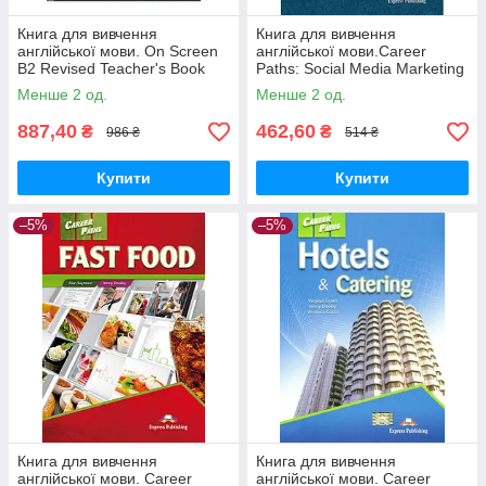
Книга для вивчення
Книга для вивчення
англійської мови. On Screen
англійської мови.Career
B2 Revised Teacher's Book
Paths: Social Media Marketing
(With Writing Book)
SB
Менше 2 од.
Менше 2 од.
887,40
462,60
₴
₴
986 ₴
514 ₴
Купити
Купити
–5%
–5%
Книга для вивчення
Книга для вивчення
англійської мови. Career
англійської мови. Career