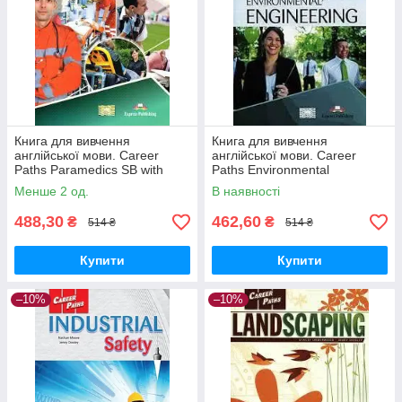
Книга для вивчення
Книга для вивчення
англійської мови. Career
англійської мови. Career
Paths Paramedics SB with
Paths Environmental
Digibooks
Engineering Students Book
Менше 2 од.
В наявності
488,30
462,60
₴
₴
514 ₴
514 ₴
Купити
Купити
–10%
–10%