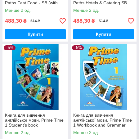
Paths Fast Food - SB (with
Paths Hotels & Catering SB
Digibook App)
(with Digibooks App)
Менше 2 од.
Менше 2 од.
488,30
488,30
₴
₴
514 ₴
514 ₴
Купити
Купити
–5%
–5%
Книга для вивчення
Книга для вивчення
англійської мови. Prime Time
англійської мови. Prime Time
1 Student's book
1 Workbook and Grammar
Book
Менше 2 од.
Менше 2 од.