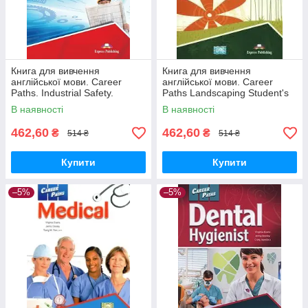
Книга для вивчення
Книга для вивчення
англійської мови. Career
англійської мови. Career
Paths. Industrial Safety.
Paths Landscaping Student's
Student's Book
Book
В наявності
В наявності
462,60
462,60
₴
₴
514 ₴
514 ₴
Купити
Купити
–5%
–5%