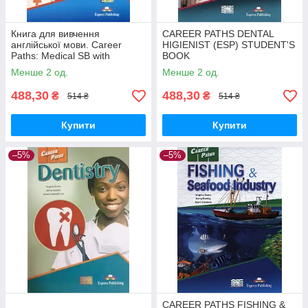
Книга для вивчення
CAREER PATHS DENTAL
англійської мови. Career
HIGIENIST (ESP) STUDENT'S
Paths: Medical SB with
BOOK
Digibooks App
Менше 2 од.
Менше 2 од.
488,30
488,30
₴
₴
514 ₴
514 ₴
Купити
Купити
–5%
–5%
CAREER PATHS FISHING &