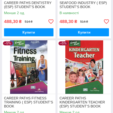
CAREER PATHS DENTISTRY
SEAFOOD INDUSTRY ( ESP)
(ESP) STUDENT'S BOOK
STUDENT'S BOOK
Менше 2 од.
В наявності
488,30
488,30
₴
₴
514 ₴
514 ₴
Купити
Купити
–5%
–5%
CAREER PATHS FITNESS
CAREER PATHS
TRAINING ( ESP) STUDENT'S
KINDERGARTEN TEACHER
BOOK
(ESP) STUDENT'S BOOK
Менше 2 од.
Менше 2 од.