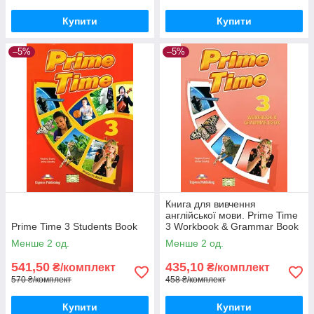
Купити
Купити
–5%
–5%
Книга для вивчення
англійської мови. Prime Time
Prime Time 3 Students Book
3 Workbook & Grammar Book
Менше 2 од.
Менше 2 од.
541,50
435,10
₴/комплект
₴/комплект
570 ₴/комплект
458 ₴/комплект
Купити
Купити