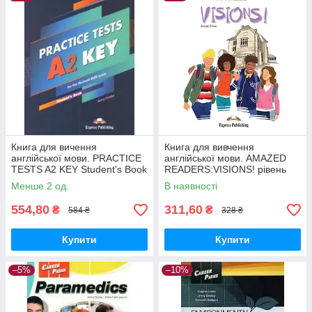
Книга для вичення
Книга для вивчення
англійської мови. PRACTICE
англійської мови. AMAZED
TESTS A2 KEY Student's Book
READERS:VISIONS! рівень
with DigiBooks
А1-А2
Менше 2 од.
В наявності
554,80
311,60
₴
₴
584 ₴
328 ₴
Купити
Купити
–5%
–10%