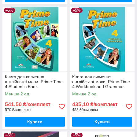
–5%
–5%
Книга для вивчення
Книга для вивчення
англійської мови. Prime Time
англійської мови. Prime Time
4 Student's Book
4 Workbook and Grammar
Book
Менше 2 од.
Менше 2 од.
541,50
435,10
₴/комплект
₴/комплект
570 ₴/комплект
458 ₴/комплект
Купити
Купити
–5%
–5%