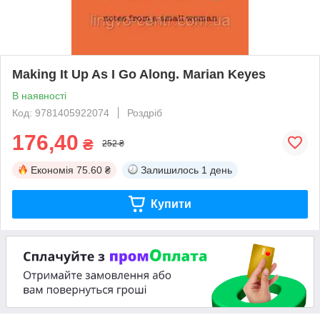
Making It Up As I Go Along. Marian Keyes
В наявності
Код: 9781405922074
Роздріб
176,40
₴
252 ₴
Економія
75.60 ₴
Залишилось
1 день
Купити