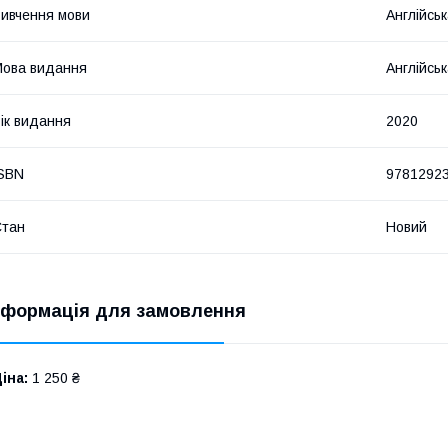
ивчення мови
Англійсь
ова видання
Англійсь
ік видання
2020
SBN
9781292
Стан
Новий
нформація для замовлення
іна:
1 250 ₴