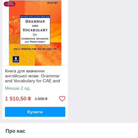
–5%
Книга для вивчення
англійської мови. Grammar
and Vocabulary for CAE and
CPE with key
Менше 2 од.
1 510,50
₴
1 590 ₴
Купити
Про нас