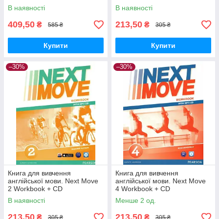
В наявності
В наявності
409,50
213,50
₴
₴
585 ₴
305 ₴
Купити
Купити
–30%
–30%
Книга для вивчення
Книга для вивчення
англійської мови. Next Move
англійської мови. Next Move
2 Workbook + CD
4 Workbook + CD
В наявності
Менше 2 од.
213,50
213,50
₴
₴
305 ₴
305 ₴