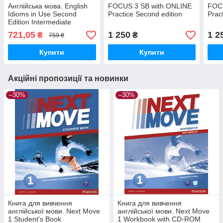
Англійська мова. English
FOCUS 3 SB with ONLINE
FOCU
Idioms in Use Second
Practice Second edition
Prac
Edition Intermediate
721,05
1 250
1 2
₴
₴
759 ₴
Купити
Купити
Акційні пропозиції та новинки
–30%
–30%
Книга для вивчення
Книга для вивчення
англійської мови. Next Move
англійської мови. Next Move
1 Student's Book
1 Workbook with CD-ROM