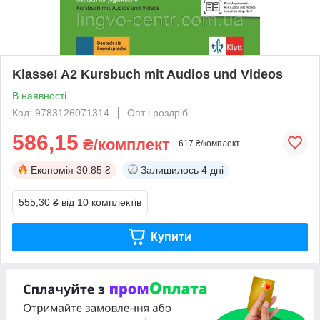
Klasse! A2 Kursbuch mit Audios und Videos
В наявності
Код: 9783126071314
Опт і роздріб
586,15
₴/комплект
617 ₴/комплект
Економія
30.85 ₴
Залишилось
4 дні
555,30 ₴
від 10 комплектів
Купити