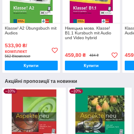
Klasse! A2 Übungsbuch mit
Німецька мова. Klasse!
Klas
Audios
B1.1 Kursbuch mit Audio
Audi
und Video hybrid
533,90
₴/
комплект
459,80
459
₴
484 ₴
562 ₴/комплект
Купити
Купити
Акційні пропозиції та новинки
–10%
–10%