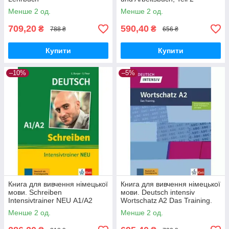
Менше 2 од.
Менше 2 од.
709,20
590,40
₴
₴
788 ₴
656 ₴
Купити
Купити
–10%
–5%
Книга для вивчення німецької
Книга для вивчення німецької
мови. Schreiben
мови. Deutsch intensiv
Intensivtrainer NEU А1/А2
Wortschatz A2 Das Training.
Buch + online
Менше 2 од.
Менше 2 од.