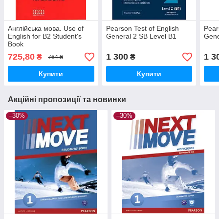
Англійська мова. Use of
Pearson Test of English
Pear
English for B2 Student's
General 2 SB Level B1
Gene
Book
725,80
1 300
1 3
₴
₴
764 ₴
Купити
Купити
Акційні пропозиції та новинки
–30%
–30%