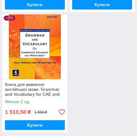
Купити
Купити
–5%
Книга для вивчення
англійської мови. Grammar
and Vocabulary for CAE and
CPE with key
Менше 2 од.
1 510,50
₴
1 590 ₴
Купити