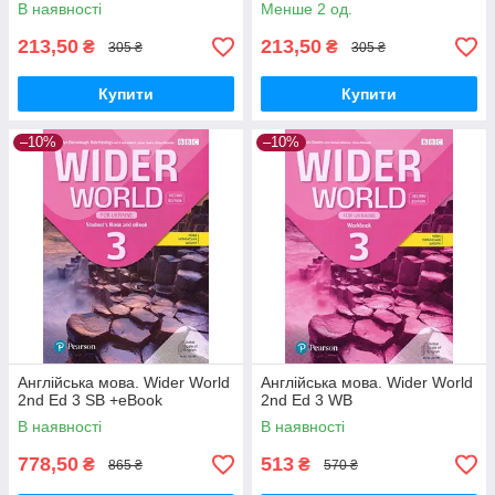
В наявності
Менше 2 од.
213,50
213,50
₴
₴
305 ₴
305 ₴
Купити
Купити
–10%
–10%
Англійська мова. Wider World
Англійська мова. Wider World
2nd Ed 3 SB +eBook
2nd Ed 3 WB
В наявності
В наявності
778,50
513
₴
₴
865 ₴
570 ₴