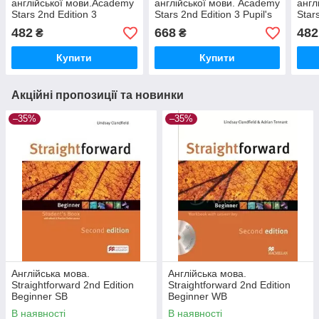
англійської мови.Academy
англійської мови. Academy
англ
Stars 2nd Edition 3
Stars 2nd Edition 3 Pupil's
Star
Workbook with Digital
Book with Digital
Work
482
668
482
₴
₴
Wor
Купити
Купити
Акційні пропозиції та новинки
–35%
–35%
Англійська мова.
Англійська мова.
Straightforward 2nd Edition
Straightforward 2nd Edition
Beginner SВ
Beginner WB
В наявності
В наявності