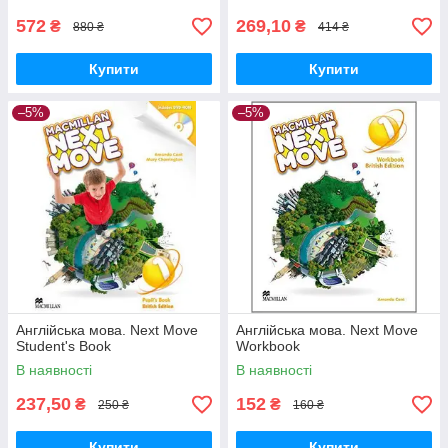
572
269,10
₴
₴
880 ₴
414 ₴
Купити
Купити
–5%
–5%
Англійська мова. Next Move
Англійська мова. Next Move
Student's Book
Workbook
В наявності
В наявності
237,50
152
₴
₴
250 ₴
160 ₴
Купити
Купити