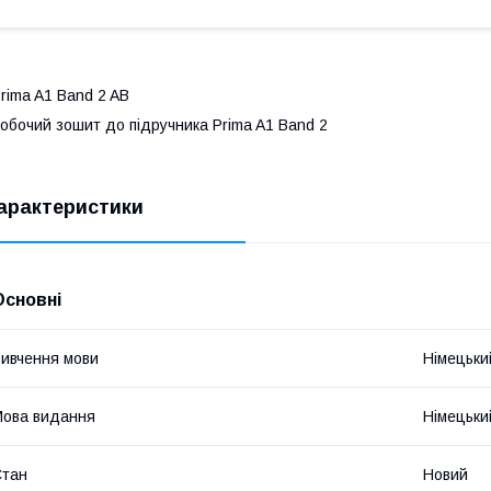
rima A1 Band 2 AB
обочий зошит до підручника Prima A1 Band 2
арактеристики
Основні
ивчення мови
Німецьки
ова видання
Німецьки
Стан
Новий