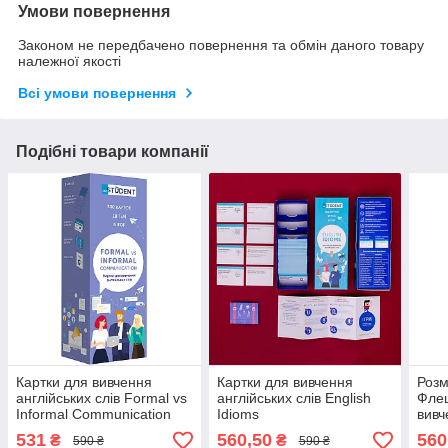
Умови повернення
Законом не передбачено повернення та обмін даного товару
належної якості
Всі умови повернення
Подібні товари компанії
Картки для вивчення
Картки для вивчення
Розм
англійських слів Formal vs
англійських слів English
Флеш
Informal Communication
Idioms
вивч
мови
531
560,50
560
₴
₴
590 ₴
590 ₴
А1