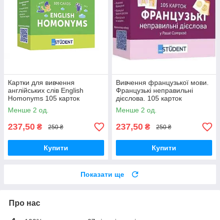
Картки для вивчення
Вивчення французької мови.
англійських слів English
Французькі неправильні
Homonyms 105 карток
дієслова. 105 карток
Менше 2 од.
Менше 2 од.
237,50
237,50
₴
₴
250 ₴
250 ₴
Купити
Купити
Показати ще
Про нас