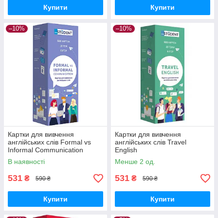
Купити
Купити
–10%
–10%
Картки для вивчення
Картки для вивчення
англійських слів Formal vs
англійських слів Travel
Informal Communication
English
В наявності
Менше 2 од.
531
531
₴
₴
590 ₴
590 ₴
Купити
Купити