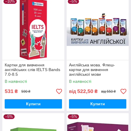
–10%
–5%
Картки для вивчення
Англійська мова. Флеш-
англійських слів IELTS Bands
картки для вивчення
7.0-8.5
англійської мови
В наявності
В наявності
531
522,50
₴
від
₴
590 ₴
від 550 ₴
Купити
Купити
–5%
–5%