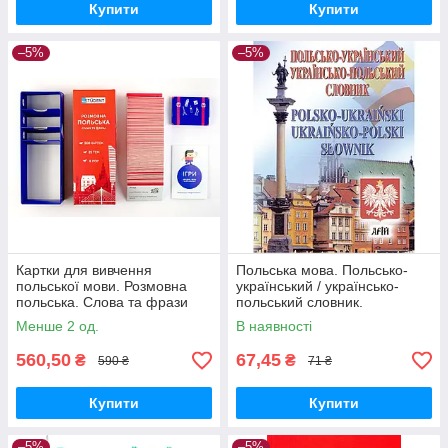
Купити
Купити
–5%
–5%
Картки для вивчення
Польська мова. Польсько-
польської мови. Розмовна
український / українсько-
польська. Слова та фрази
польський словник.
Менше 2 од.
В наявності
560,50
67,45
₴
₴
590 ₴
71 ₴
Купити
Купити
–5%
–5%