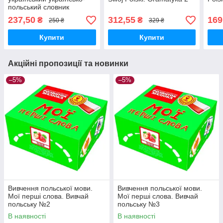
польський словник
237,50
312,55
169
₴
₴
250 ₴
329 ₴
Купити
Купити
Акційні пропозиції та новинки
–5%
–5%
Вивчення польської мови.
Вивчення польської мови.
Мої перші слова. Вивчай
Мої перші слова. Вивчай
польську №2
польську №3
В наявності
В наявності