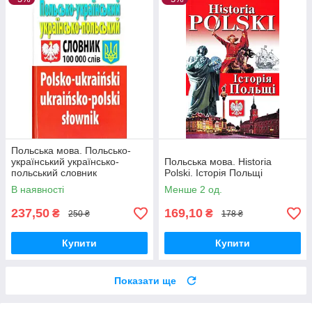
Польська мова. Польсько-
український українсько-
Польська мова. Historia
польський словник
Polski. Історія Польщі
В наявності
Менше 2 од.
237,50
169,10
₴
₴
250 ₴
178 ₴
Купити
Купити
Показати ще