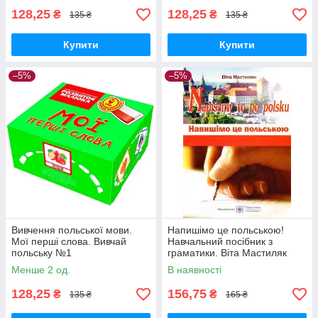
128,25
128,25
₴
₴
135 ₴
135 ₴
Купити
Купити
–5%
–5%
Вивчення польської мови.
Напишімо це польською!
Мої перші слова. Вивчай
Навчальний посібник з
польську №1
граматики. Віта Мастиляк
Менше 2 од.
В наявності
128,25
156,75
₴
₴
135 ₴
165 ₴