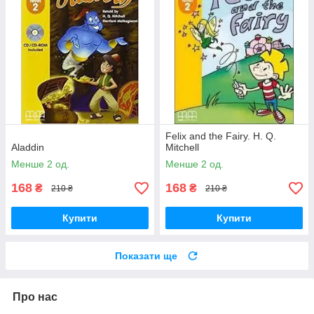
Felix and the Fairy. H. Q.
Aladdin
Mitchell
Менше 2 од.
Менше 2 од.
168
168
₴
₴
210 ₴
210 ₴
Купити
Купити
Показати ще
Про нас