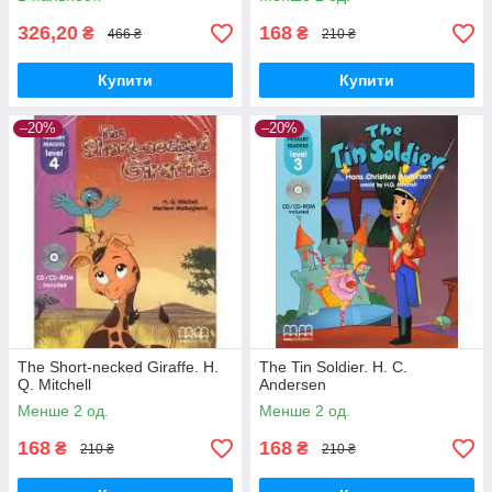
326,20
168
₴
₴
466 ₴
210 ₴
Купити
Купити
–20%
–20%
The Short-necked Giraffe. H.
The Tin Soldier. H. C.
Q. Mitchell
Andersen
Менше 2 од.
Менше 2 од.
168
168
₴
₴
210 ₴
210 ₴