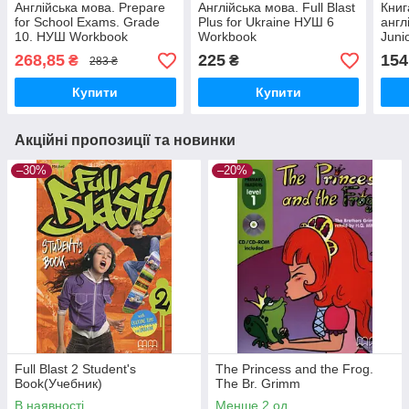
Англійська мова. Prepare
Англійська мова. Full Blast
Книг
for School Exams. Grade
Plus for Ukraine НУШ 6
англ
10. НУШ Workbook
Workbook
Juni
Work
268,85
225
154
₴
₴
283 ₴
Купити
Купити
Акційні пропозиції та новинки
–30%
–20%
Full Blast 2 Student's
The Princess and the Frog.
Book(Учебник)
The Br. Grimm
В наявності
Менше 2 од.