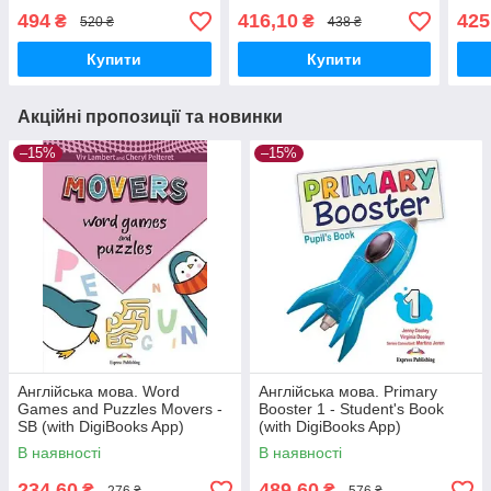
494
416,10
425
₴
₴
520 ₴
438 ₴
Купити
Купити
Акційні пропозиції та новинки
–15%
–15%
Англійська мова. Word
Англійська мова. Primary
Games and Puzzles Movers -
Booster 1 - Student's Book
SB (with DigiBooks App)
(with DigiBooks App)
В наявності
В наявності
234,60
489,60
₴
₴
276 ₴
576 ₴