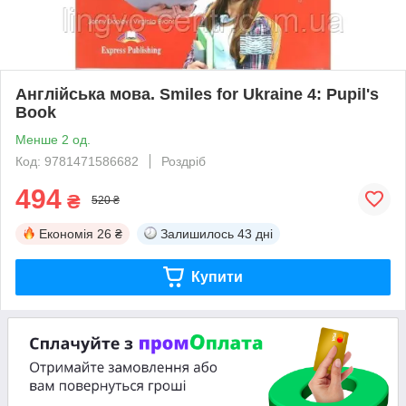
Англійська мова. Smiles for Ukraine 4: Pupil's
Book
Менше 2 од.
Код: 9781471586682
Роздріб
494
₴
520 ₴
Економія
26 ₴
Залишилось
43 дні
Купити