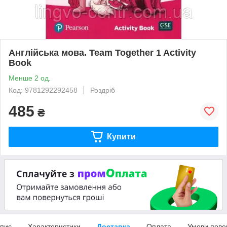
Англійська мова. Team Together 1 Activity
Book
Менше 2 од.
Код: 9781292292458
Роздріб
485
₴
Купити
пис
Характеристики
Доставка
Оплата
Умови пове