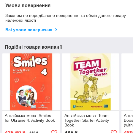
Умови повернення
Законом не передбачено повернення та обмін даного товару
належної якості
Всі умови повернення
Подібні товари компанії
Англійська мова. Smiles
Англійська мова. Team
Англ
for Ukraine 4: Activity Book
Together Starter Activity
Boos
Book
(wit
425,60
485
489
₴
₴
448 ₴