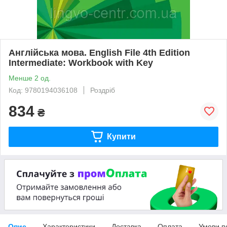
Англійська мова. English File 4th Edition
Intermediate: Workbook with Key
Менше 2 од.
Код: 9780194036108
Роздріб
834
₴
Купити
Опис
Характеристики
Доставка
Оплата
Умови п