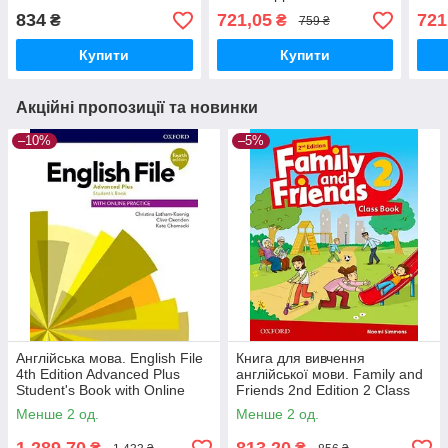
Key
with Answers
and 
834
721,05
721
₴
₴
759 ₴
Murp
Купити
Купити
Акційні пропозиції та новинки
–10%
–5%
Англійська мова. English File
Книга для вивчення
4th Edition Advanced Plus
англійської мови. Family and
Student's Book with Online
Friends 2nd Edition 2 Class
Practice
Book
Менше 2 од.
Менше 2 од.