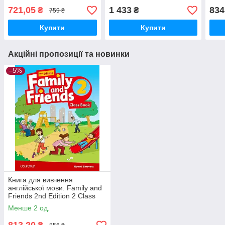
answer key
Online Practice
with
721,05
1 433
834
₴
₴
759 ₴
Купити
Купити
Акційні пропозиції та новинки
–5%
Книга для вивчення
англійської мови. Family and
Friends 2nd Edition 2 Class
Book
Менше 2 од.