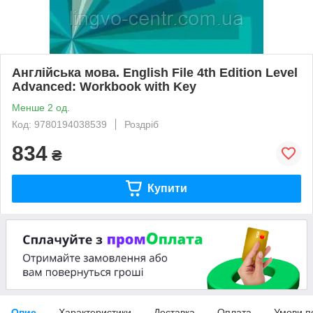
Англійська мова. English File 4th Edition Level
Advanced: Workbook with Key
Менше 2 од.
Код: 9780194038539
Роздріб
834
₴
Купити
Опис
Характеристики
Доставка
Оплата
Умови п