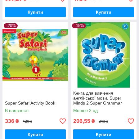
Купити
Купити
–20%
–15%
Книга для вивчення
англійської мови. Super
Super Safari Activity Book
Minds 2 Super Grammar
Practice Book
В наявності
Менше 2 од.
336
206,55
₴
₴
420 ₴
243 ₴
Купити
Купити