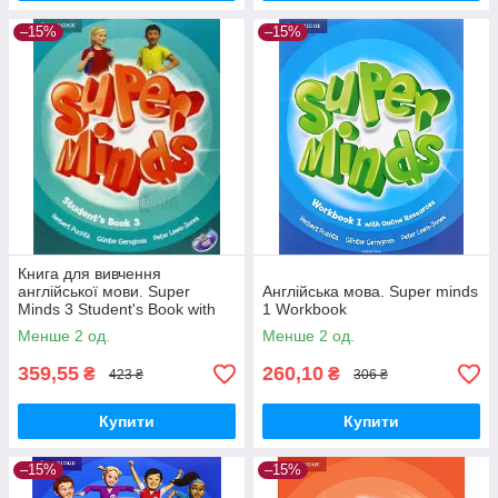
–15%
–15%
Книга для вивчення
англійської мови. Super
Англійська мова. Super minds
Minds 3 Student's Book with
1 Workbook
DVD-ROM
Менше 2 од.
Менше 2 од.
359,55
260,10
₴
₴
423 ₴
306 ₴
Купити
Купити
–15%
–15%