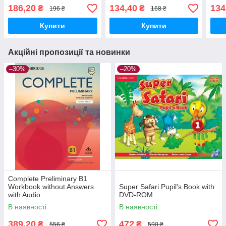
Readers)
186,20
134,40
134
₴
₴
196 ₴
168 ₴
Купити
Купити
Акційні пропозиції та новинки
–30%
–20%
Complete Preliminary В1
Workbook without Answers
Super Safari Pupil's Book with
with Audio
DVD-ROM
В наявності
В наявності
389,20
472
₴
₴
556 ₴
590 ₴