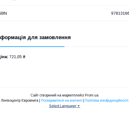
SBN
9781316
нформація для замовлення
іна:
721,05 ₴
Сайт створений на маркетплейсі
Prom.ua
Лінгвоцентр Єврокнига |
Поскаржитися на контент
|
Політика конфіденційності
Select Language
▼