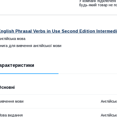
У компанії підключені
будь-який товар не п
English Phrasal Verbs in Use Second Edition Intermed
нглійська мова
нига для вивчення англійської мови
арактеристики
Основні
ивчення мови
Англійсь
ова видання
Англійсь