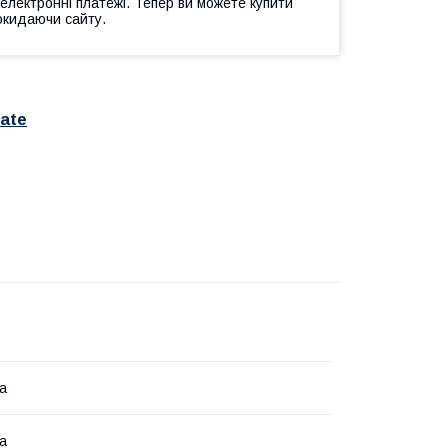
 електронні платежі. Тепер ви можете купити
окидаючи сайту.
iate
ка
ка