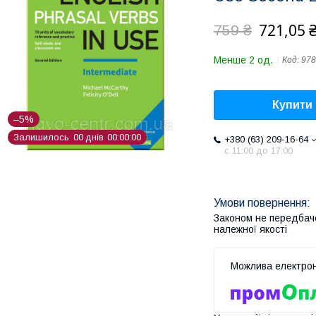
721,05 
759 ₴
Менше 2 од.
Код:
978
Купити
–5%
Залишилось
0
0
днів
0
0
0
0
0
0
+380 (63) 209-16-64
с 11:00 до 17:00
Законом не передбач
належної якості