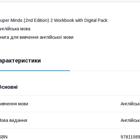
uper Minds (2nd Edition) 2 Workbook with Digital Pack
нглійська мова
нига для вивчення англійської мови
арактеристики
Основні
ивчення мови
Англійсь
ова видання
Англійсь
SBN
9781108