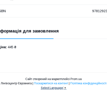
SBN
9781292
нформація для замовлення
іна:
445 ₴
Сайт створений на маркетплейсі
Prom.ua
Лінгвоцентр Єврокнига |
Поскаржитися на контент
|
Політика конфіденційності
Select Language
▼