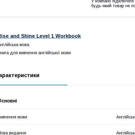
У компанії підключені
будь-який товар не п
Rise and Shine Level 1 Workbook
нглійська мова
нига для вивчення англійської мови
арактеристики
Основні
ивчення мови
Англійсь
ова видання
Англійсь