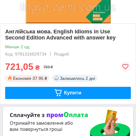
Англійська мова. English Idioms in Use
Second Edition Advanced with answer key
Менше 2 од.
Код: 9781316629734
Роздріб
721,05
₴
759 ₴
Економія
37.95 ₴
Залишилось
2 дні
Купити