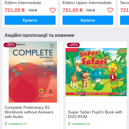
Edition Intermediate
Edition Upper-Intermediate
Seco
with Answers
Inte
721,05
721,05
721
₴
₴
759 ₴
759 ₴
Купити
Купити
Акційні пропозиції та новинки
–30%
–20%
Complete Preliminary В1
Workbook without Answers
Super Safari Pupil's Book with
with Audio
DVD-ROM
В наявності
В наявності