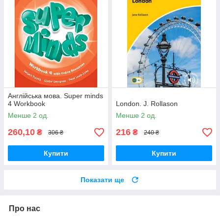
Англійська мова. Super minds
4 Workbook
London. J. Rollason
Менше 2 од.
Менше 2 од.
260,10
216
₴
₴
306 ₴
240 ₴
Купити
Купити
Показати ще
Про нас