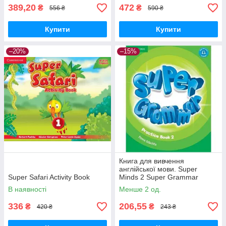
389,20
472
₴
₴
556 ₴
590 ₴
Купити
Купити
–20%
–15%
Книга для вивчення
англійської мови. Super
Super Safari Activity Book
Minds 2 Super Grammar
Practice Book
В наявності
Менше 2 од.
336
206,55
₴
₴
420 ₴
243 ₴