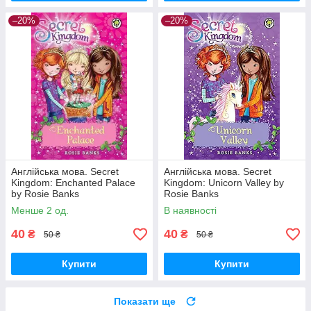
–20%
–20%
Англійська мова. Secret
Англійська мова. Secret
Kingdom: Enchanted Palace
Kingdom: Unicorn Valley by
by Rosie Banks
Rosie Banks
Менше 2 од.
В наявності
40
40
₴
₴
50 ₴
50 ₴
Купити
Купити
Показати ще