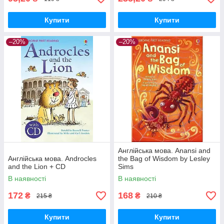
Купити
Купити
–20%
–20%
Англійська мова. Anansi and
Англійська мова. Androcles
the Bag of Wisdom by Lesley
and the Lion + CD
Sims
В наявності
В наявності
172
168
₴
₴
215 ₴
210 ₴
Купити
Купити