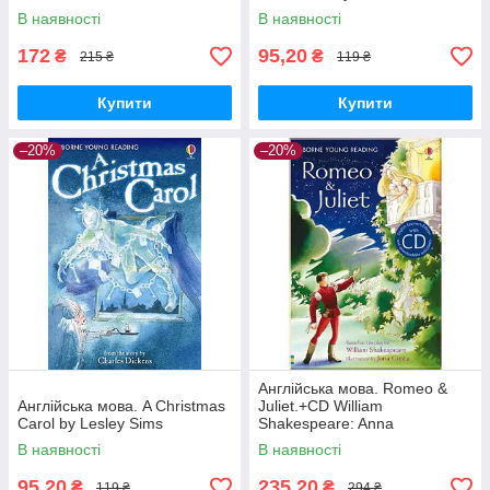
В наявності
В наявності
172
95,20
₴
₴
215 ₴
119 ₴
Купити
Купити
–20%
–20%
Англійська мова. Romeo &
Англійська мова. A Christmas
Juliet.+СD William
Carol by Lesley Sims
Shakespeare: Anna
Claybourne
В наявності
В наявності
95,20
235,20
₴
₴
119 ₴
294 ₴