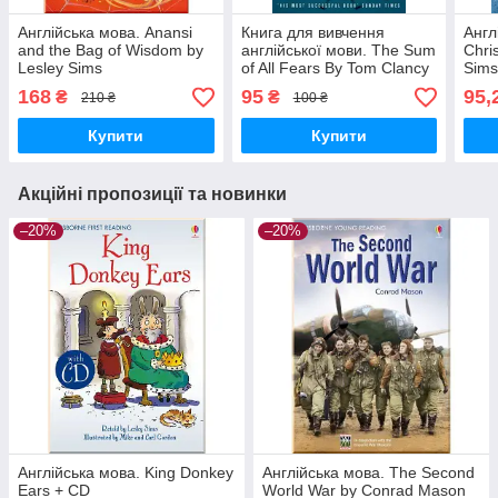
Англійська мова. Anansi
Книга для вивчення
Англ
and the Bag of Wisdom by
англійської мови. The Sum
Chri
Lesley Sims
of All Fears By Tom Clancy
Sim
168
95
95,
₴
₴
210 ₴
100 ₴
Купити
Купити
Акційні пропозиції та новинки
–20%
–20%
Англійська мова. King Donkey
Англійська мова. The Second
Ears + CD
World War by Conrad Mason