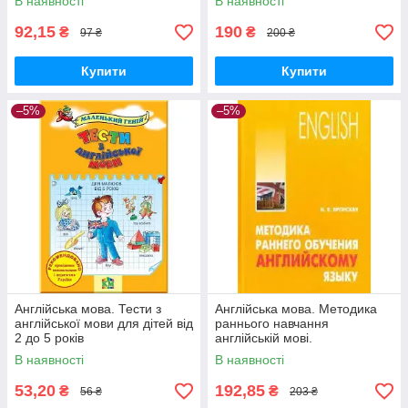
В наявності
В наявності
92,15
190
₴
₴
97 ₴
200 ₴
Купити
Купити
–5%
–5%
Англійська мова. Тести з
Англійська мова. Методика
англійської мови для дітей від
раннього навчання
2 до 5 років
англійській мові.
В наявності
В наявності
53,20
192,85
₴
₴
56 ₴
203 ₴