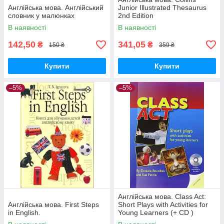
Англійська мова. Англійський
Junior Illustrated Thesaurus
словник у малюнках
2nd Edition
В наявності
В наявності
142,50
341,05
₴
₴
150 ₴
359 ₴
Купити
Купити
–5%
–5%
Англійська мова. Class Act:
Англійська мова. First Steps
Short Plays with Activities for
in English.
Young Learners (+ CD )