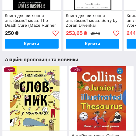
Книга для вивчення
Книга для вивчення
Книг
англійської мови. The
англійської мови. Sorry by
англ
Death Cure (Maze Runner
Zoran Drvenkar
Wor
Series) By James Dashner
250
253,65
244
₴
₴
267 ₴
Купити
Купити
Акційні пропозиції та новинки
–5%
–5%
Англійська мова. Collins