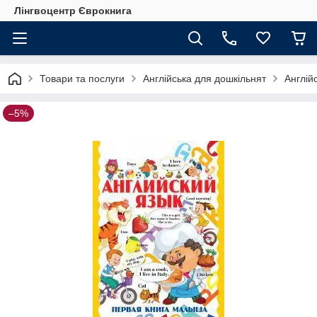
Лінгвоцентр Єврокнига
Товари та послуги
Англійська для дошкільнят
Англій
–5%