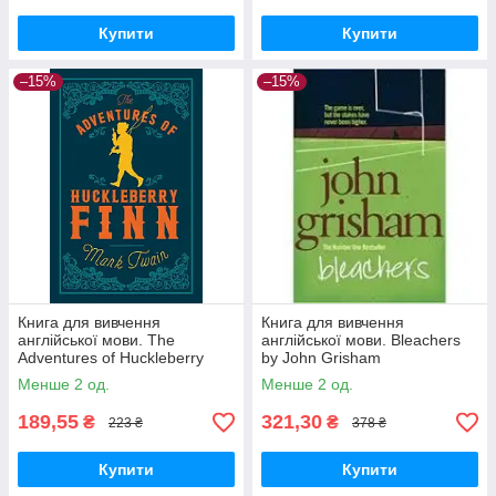
Купити
Купити
–15%
–15%
Книга для вивчення
Книга для вивчення
англійської мови. The
англійської мови. Bleachers
Adventures of Huckleberry
by John Grisham
Finn. Марк Твен
Менше 2 од.
Менше 2 од.
189,55
321,30
₴
₴
223 ₴
378 ₴
Купити
Купити