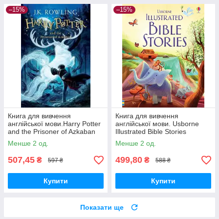
–15%
–15%
Книга для вивчення
Книга для вивчення
англійської мови.Harry Potter
англійської мови. Usborne
and the Prisoner of Azkaban
Illustrated Bible Stories
Менше 2 од.
Менше 2 од.
507,45
499,80
₴
₴
597 ₴
588 ₴
Купити
Купити
Показати ще