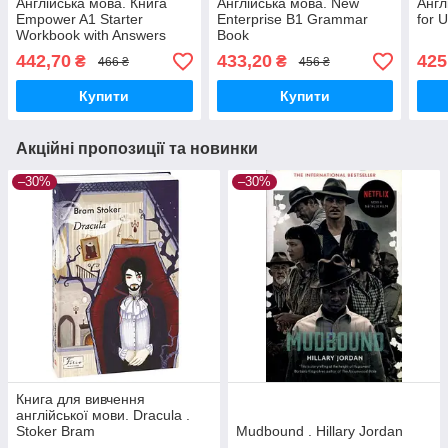
Англійська мова. Книга
Англійська мова. New
Англ
Empower A1 Starter
Enterprise B1 Grammar
for U
Workbook with Answers
Book
442,70
433,20
425
₴
₴
466 ₴
456 ₴
Купити
Купити
Акційні пропозиції та новинки
–30%
–30%
Книга для вивчення
англійської мови. Dracula .
Stoker Bram
Mudbound . Hillary Jordan