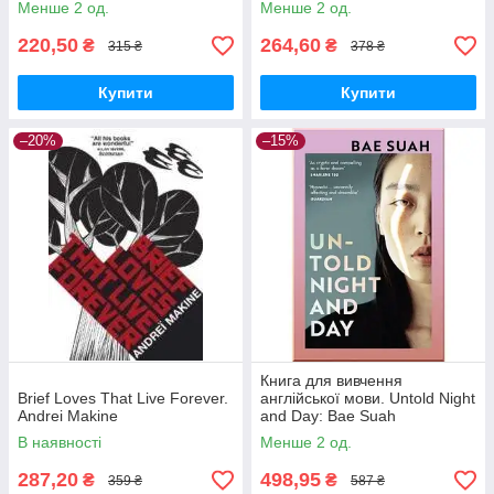
Менше 2 од.
Менше 2 од.
220,50
264,60
₴
₴
315 ₴
378 ₴
Купити
Купити
–20%
–15%
Книга для вивчення
Brief Loves That Live Forever.
англійської мови. Untold Night
Andrei Makine
and Day: Bae Suah
В наявності
Менше 2 од.
287,20
498,95
₴
₴
359 ₴
587 ₴