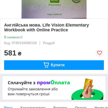
Англійська мова. Life Vision Elementary
Workbook with Online Practice
В наявності
Код: 9780194080156
Роздріб
581
₴
Купити
Опис
Характеристики
Доставка
Оплата
Умови п