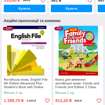
535,80
581
547
₴
₴
564 ₴
Купити
Купити
Акційні пропозиції та новинки
–10%
–5%
Англійська мова. English File
Книга для вивчення
4th Edition Advanced Plus
англійської мови. Family and
Student's Book with Online
Friends 2nd Edition 2 Class
Practice
Book
Менше 2 од.
Менше 2 од.
1 289,70
813,20
₴
₴
1 433 ₴
856 ₴