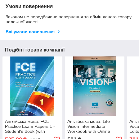
Умови повернення
Законом не передбачено повернення та обмін даного товару
належної якості
Всі умови повернення
Подібні товари компанії
Англійська мова. FCE
Англійська мова. Life
Англ
Practice Exam Papers 1 -
Vision Intermediate
Voca
Student's Book (with
Workbook with Online
Edit
Digibooks App)
Practice
with