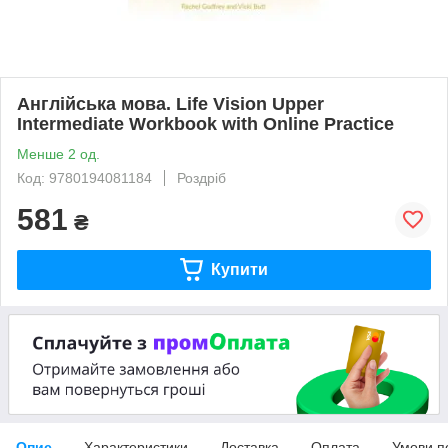
Англійська мова. Life Vision Upper
Intermediate Workbook with Online Practice
Менше 2 од.
Код: 9780194081184
Роздріб
581
₴
Купити
Опис
Характеристики
Доставка
Оплата
Умови п