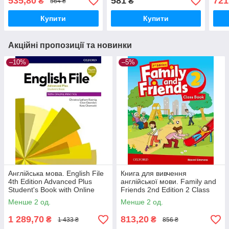
535,80
581
721
₴
₴
564 ₴
Купити
Купити
Акційні пропозиції та новинки
–10%
–5%
Англійська мова. English File
Книга для вивчення
4th Edition Advanced Plus
англійської мови. Family and
Student's Book with Online
Friends 2nd Edition 2 Class
Practice
Book
Менше 2 од.
Менше 2 од.
1 289,70
813,20
₴
₴
1 433 ₴
856 ₴