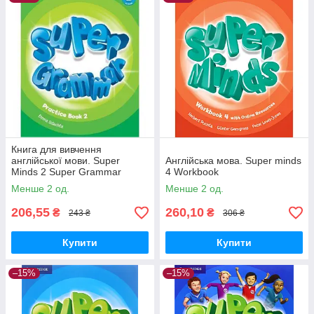
Книга для вивчення
англійської мови. Super
Англійська мова. Super minds
Minds 2 Super Grammar
4 Workbook
Practice Book
Менше 2 од.
Менше 2 од.
206,55
260,10
₴
₴
243 ₴
306 ₴
Купити
Купити
–15%
–15%