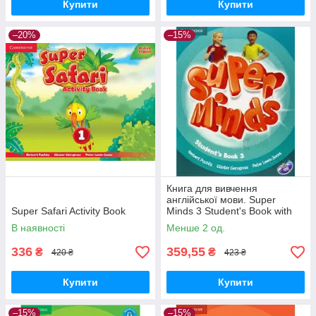
Купити
Купити
–20%
–15%
Книга для вивчення
англійської мови. Super
Super Safari Activity Book
Minds 3 Student's Book with
DVD-ROM
В наявності
Менше 2 од.
336
359,55
₴
₴
420 ₴
423 ₴
Купити
Купити
–15%
–15%