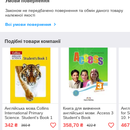
Умови повернення
Законом не передбачено повернення та обмін даного товару
належної якості
Всі умови повернення
Подібні товари компанії
Англійська мова.Collins
Книга для вивчення
Англ
International Primary
англійської мови. Access 3
for 
Science. Student's Book 1
Student's Book
10. 
342
358,70
467
₴
₴
360 ₴
422 ₴