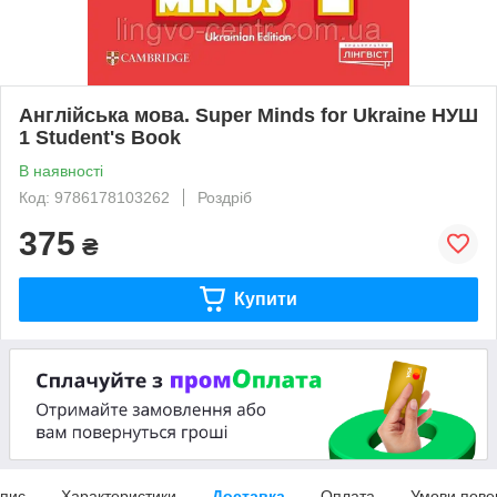
Англійська мова. Super Minds for Ukraine НУШ
1 Student's Book
В наявності
Код: 9786178103262
Роздріб
375
₴
Купити
пис
Характеристики
Доставка
Оплата
Умови пове