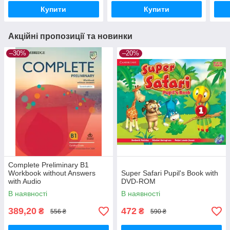
Купити
Купити
Акційні пропозиції та новинки
–30%
–20%
Complete Preliminary В1
Workbook without Answers
Super Safari Pupil's Book with
with Audio
DVD-ROM
В наявності
В наявності
389,20
472
₴
₴
556 ₴
590 ₴