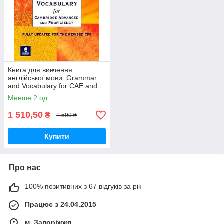
Книга для вивчення
англійської мови. Grammar
and Vocabulary for CAE and
CPE with key
Менше 2 од.
1 510,50
₴
1 590 ₴
Купити
Про нас
100% позитивних з 67 відгуків за рік
Працює з 24.04.2015
м. Запоріжжя