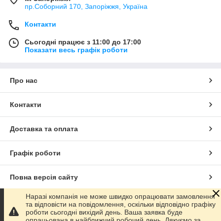
пр.Соборний 170, Запоріжжя, Україна
Контакти
Сьогодні працює з 11:00 до 17:00
Показати весь графік роботи
Про нас
Контакти
Доставка та оплата
Графік роботи
Повна версія сайту
Наразі компанія не може швидко опрацювати замовлення
Сайт створено на маркетплейсі
Prom.ua
та відповісти на повідомлення, оскільки відповідно графіку
роботи сьогодні вихідий день. Ваша заявка буде
опрацьована в найближчий робочий день. Дякуємо за