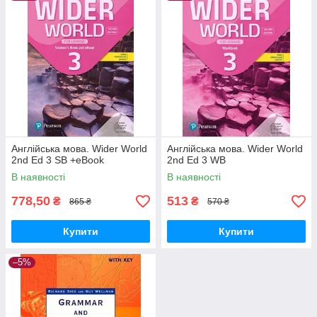
Англійська мова. Wider World
Англійська мова. Wider World
2nd Ed 3 SB +eBook
2nd Ed 3 WB
В наявності
В наявності
778,50
513
₴
₴
865 ₴
570 ₴
Купити
Купити
–5%