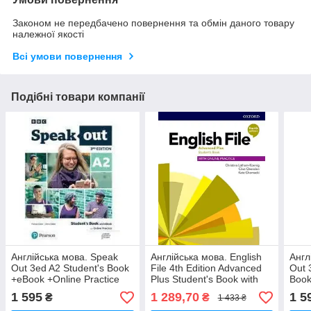
Законом не передбачено повернення та обмін даного товару
належної якості
Всі умови повернення
Подібні товари компанії
Англійська мова. Speak
Англійська мова. English
Англ
Out 3ed A2 Student's Book
File 4th Edition Advanced
Out 
+eBook +Online Practice
Plus Student's Book with
Book
Online Practice
Prac
1 595
1 289,70
1 5
₴
₴
1 433 ₴