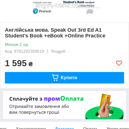
Англійська мова. Speak Out 3rd Ed A1
Student's Book +eBook +Online Practice
Менше 2 од.
Код: 9781292359519
Роздріб
1 595
₴
Купити
пис
Характеристики
Доставка
Оплата
Умови пове