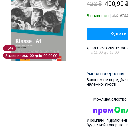
400,90 
422 ₴
В наявності
Код:
9783
Купити
+380 (63) 209-16-64
–5%
с 11:00 до 17:00
Залишилось
0
0
днів
0
0
0
0
0
0
Законом не передбач
належної якості
У компанії підключені
будь-який товар не п