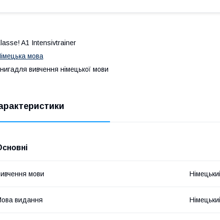
lasse! A1 Intensivtrainer
імецька мова
нигадля вивчення німецької мови
арактеристики
Основні
ивчення мови
Німецьки
ова видання
Німецьки