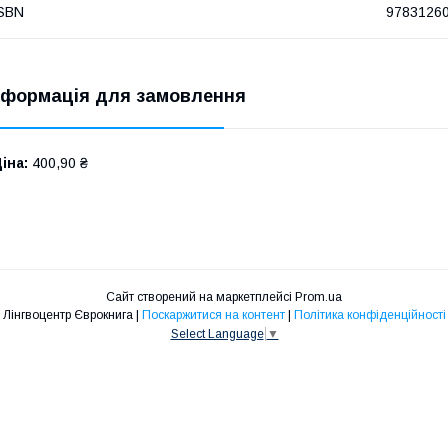
SBN
9783126
нформація для замовлення
іна:
400,90 ₴
Сайт створений на маркетплейсі
Prom.ua
Лінгвоцентр Єврокнига |
Поскаржитися на контент
|
Політика конфіденційності
Select Language
▼