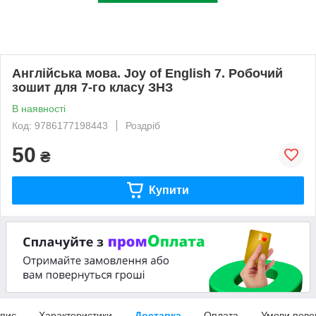
Англійська мова. Joy of English 7. Робочий
зошит для 7-го класу ЗНЗ
В наявності
Код: 9786177198443
Роздріб
50
₴
Купити
пис
Характеристики
Доставка
Оплата
Умови пове