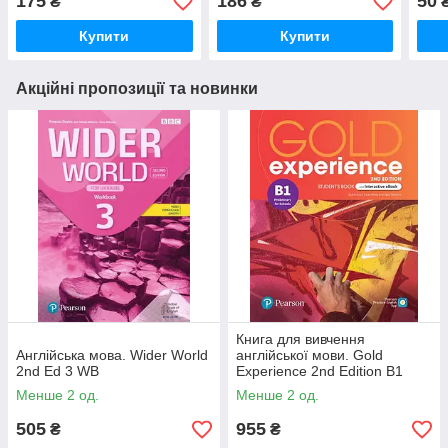
175
186
50
₴
₴
Купити
Купити
Акційні пропозиції та новинки
Книга для вивчення
Англійська мова. Wider World
англійської мови. Gold
2nd Ed 3 WB
Experience 2nd Edition B1
Student's Book
Менше 2 од.
Менше 2 од.
505
955
₴
₴