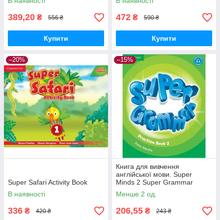
В наявності
В наявності
389,20
472
₴
₴
556 ₴
590 ₴
Купити
Купити
–20%
–15%
Книга для вивчення
англійської мови. Super
Super Safari Activity Book
Minds 2 Super Grammar
Practice Book
В наявності
Менше 2 од.
336
206,55
₴
₴
420 ₴
243 ₴