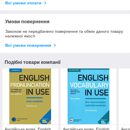
Всі умови оплати
Умови повернення
Законом не передбачено повернення та обмін даного товару
належної якості
Всі умови повернення
Подібні товари компанії
Англійська мова. English
Англійська мова. English
Англ