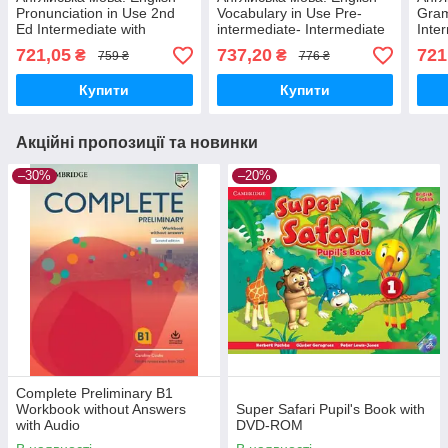
Pronunciation in Use 2nd
Vocabulary in Use Pre-
Gram
Ed Intermediate with
intermediate- Intermediate
Inte
Answers and Downloadable
Book with Answers and
and 
721,05
737,20
721
₴
₴
759 ₴
776 ₴
Audio
Enhanced eBook
Murp
Купити
Купити
Акційні пропозиції та новинки
–30%
–20%
Complete Preliminary В1
Workbook without Answers
Super Safari Pupil's Book with
with Audio
DVD-ROM