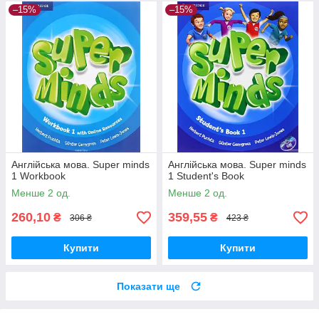
–15%
–15%
Англійська мова. Super minds
Англійська мова. Super minds
1 Workbook
1 Student's Book
Менше 2 од.
Менше 2 од.
260,10
359,55
₴
₴
306 ₴
423 ₴
Купити
Купити
Показати ще