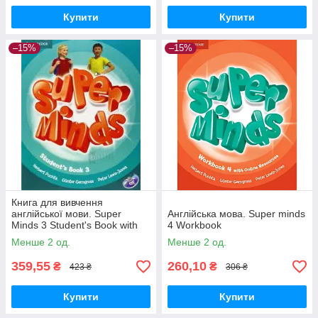
Купити
Купити
–15%
–15%
Книга для вивчення
англійської мови. Super
Англійська мова. Super minds
Minds 3 Student's Book with
4 Workbook
DVD-ROM
Менше 2 од.
Менше 2 од.
359,55
260,10
₴
₴
423 ₴
306 ₴
Купити
Купити