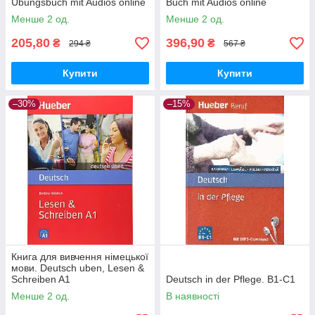
Übungsbuch mit Audios online
Buch mit Audios online
Менше 2 од.
Менше 2 од.
205,80
396,90
₴
₴
294 ₴
567 ₴
Купити
Купити
–30%
–15%
Книга для вивчення німецької
мови. Deutsch uben, Lesen &
Schreiben A1
Deutsch in der Pflege. В1-С1
Менше 2 од.
В наявності