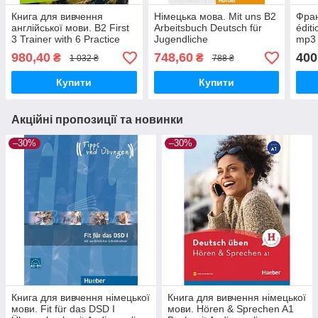
Книга для вивчення
Німецька мова. Mit uns B2
Фран
англійської мови. B2 First
Arbeitsbuch Deutsch für
édit
3 Trainer with 6 Practice
Jugendliche
mp3 
Tests with key and Digital
980,40
748,60
400
₴
₴
1 032 ₴
788 ₴
Pack
Купити
Купити
Акційні пропозиції та новинки
–30%
–30%
Книга для вивчення німецької
Книга для вивчення німецької
мови. Fit für das DSD I
мови. Hören & Sprechen A1