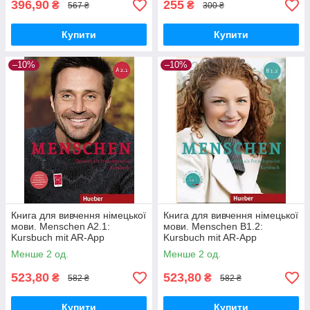
396,90
255
₴
₴
567 ₴
300 ₴
Купити
Купити
–10%
–10%
Книга для вивчення німецької
Книга для вивчення німецької
мови. Menschen A2.1:
мови. Menschen В1.2:
Kursbuch mit AR-App
Kursbuch mit AR-App
Менше 2 од.
Менше 2 од.
523,80
523,80
₴
₴
582 ₴
582 ₴
Купити
Купити