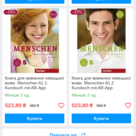
–10%
–10%
Книга для вивчення німецької
Книга для вивчення німецької
мови. Menschen A1.1:
мови. Menschen A1.2
Kursbuch mit AR-App
Kursbuch mit AR-App
Менше 2 од.
Менше 2 од.
523,80
523,80
₴
₴
582 ₴
582 ₴
Купити
Купити
Показати ще