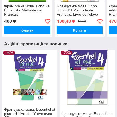
Французька мова. Écho 2e
Французька мова. Écho
Фран
Édition A2 Méthode de
Junior B1 Méthode de
édit
Français
Français. Livre de l'élève
Franç
400
438,40
470
₴
₴
548 ₴
Купити
Купити
Акційні пропозиції та новинки
–20%
–20%
Французька мова. Essentiel et
plus... 4 Livre de l'élève avec
Французька мова. Essentiel et