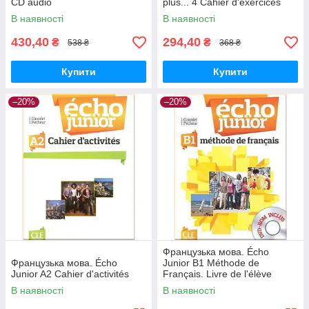
CD audio
plus... 4 Cahier d'exercices
В наявності
В наявності
430,40
294,40
₴
₴
538 ₴
368 ₴
Купити
Купити
–20%
–20%
Французька мова. Écho
Французька мова. Écho
Junior B1 Méthode de
Junior A2 Cahier d'activités
Français. Livre de l'élève
В наявності
В наявності