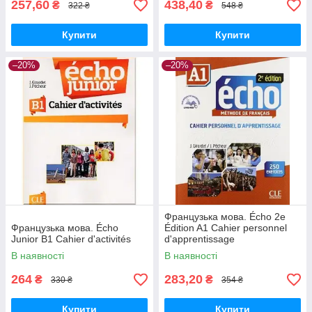
257,60
438,40
₴
₴
322 ₴
548 ₴
Купити
Купити
–20%
–20%
Французька мова. Écho 2e
Французька мова. Écho
Édition A1 Cahier personnel
Junior B1 Cahier d'activités
d'apprentissage
В наявності
В наявності
264
283,20
₴
₴
330 ₴
354 ₴
Купити
Купити