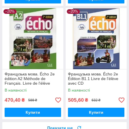
–20%
–20%
Французька мова. Écho 2e
Французька мова. Écho 2e
édition A2 Méthode de
Édition B1.1 Livre de l'élève
Français. Livre de l'élève
avec CD
В наявності
В наявності
470,40
505,60
₴
₴
588 ₴
632 ₴
Купити
Купити
Показати ще