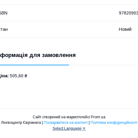
SBN
9782090
Стан
Новий
нформація для замовлення
іна:
505,60 ₴
Сайт створений на маркетплейсі
Prom.ua
Лінгвоцентр Єврокнига |
Поскаржитися на контент
|
Політика конфіденційності
Select Language
▼