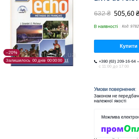
505,60 
632 ₴
В наявності
Код:
9782
Купити
–20%
Залишилось
0
0
днів
0
0
0
0
0
0
+380 (63) 209-16-64
с 11:00 до 17:00
Законом не передбач
належної якості