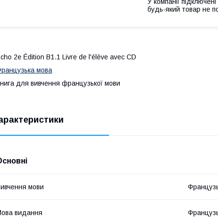
У компанії підключені
будь-який товар не п
cho 2e Édition B1.1 Livre de l'élève avec CD
ранцузька мова
нига для вивчення французької мови
арактеристики
Основні
ивчення мови
Француз
ова видання
Француз