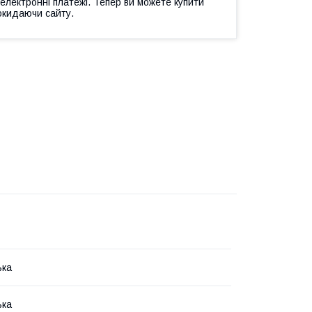
 електронні платежі. Тепер ви можете купити
окидаючи сайту.
ька
ька