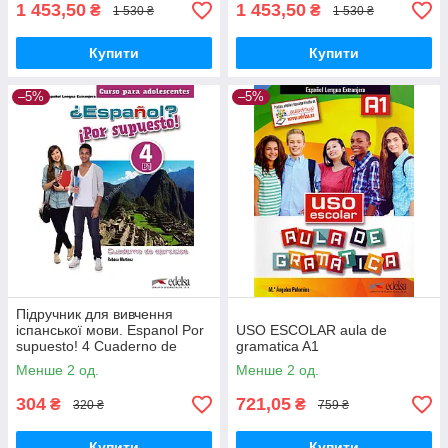
1 453,50
1 453,50
₴
₴
1 530 ₴
1 530 ₴
Купити
Купити
–5%
–5%
Підручник для вивчення
іспанської мови. Espanol Por
USO ESCOLAR aula de
supuesto! 4 Cuaderno de
gramatica A1
ejercicios
Менше 2 од.
Менше 2 од.
304
721,05
₴
₴
320 ₴
759 ₴
Купити
Купити