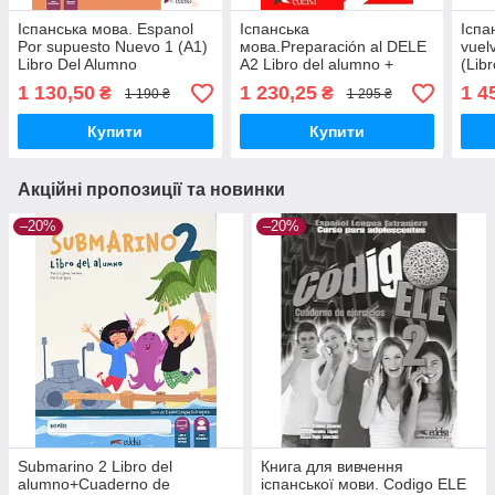
Іспанська мова. Espanol
Іспанська
Іспа
Por supuesto Nuevo 1 (A1)
мова.Preparación al DELE
vuel
Libro Del Alumno
A2 Libro del alumno +
(Libr
audio descargable
Lámi
1 130,50
1 230,25
1 4
₴
₴
1 190 ₴
1 295 ₴
Купити
Купити
Акційні пропозиції та новинки
–20%
–20%
Submarino 2 Libro del
Книга для вивчення
alumno+Cuaderno de
іспанської мови. Codigo ELE