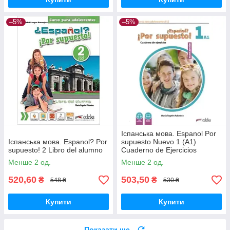
–5%
–5%
Іспанська мова. Espanol Por
Іспанська мова. Espanol? Por
supuesto Nuevo 1 (A1)
supuesto! 2 Libro del alumno
Cuaderno de Ejercicios
Менше 2 од.
Менше 2 од.
520,60
503,50
₴
₴
548 ₴
530 ₴
Купити
Купити
Показати ще