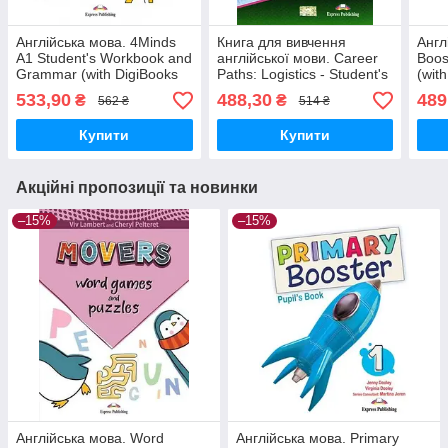
Англійська мова. 4Minds
Книга для вивчення
Англ
A1 Student's Workbook and
англійської мови. Career
Boos
Grammar (with DigiBooks
Paths: Logistics - Student's
(wit
App)
Book (with Digibooks App)
533,90
488,30
489
₴
₴
562 ₴
514 ₴
Купити
Купити
Акційні пропозиції та новинки
–15%
–15%
Англійська мова. Word
Англійська мова. Primary