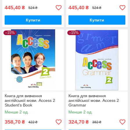
445,40
445,40
₴
₴
524 ₴
524 ₴
Купити
Купити
–15%
–15%
Книга для вивчення
Книга для вивчення
англійської мови. Access 2
англійської мови. Access 2
Student's Book
Grammar
Менше 2 од.
Менше 2 од.
358,70
324,70
₴
₴
422 ₴
382 ₴