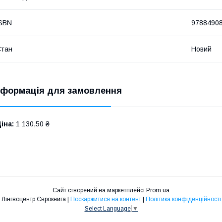
SBN
9788490
Стан
Новий
нформація для замовлення
іна:
1 130,50 ₴
Сайт створений на маркетплейсі
Prom.ua
Лінгвоцентр Єврокнига |
Поскаржитися на контент
|
Політика конфіденційності
Select Language
▼