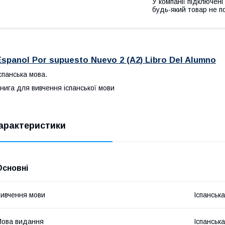
У компанії підключені
будь-який товар не п
Espanol Por supuesto Nuevo 2 (A2) Libro Del Alumno
спанська мова.
нига для вивчення іспанської мови
арактеристики
Основні
ивчення мови
Іспанська
ова видання
Іспанська