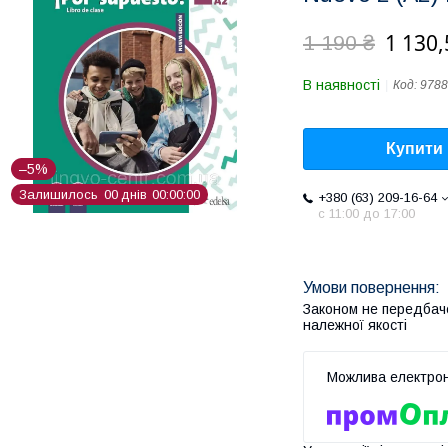
1 130,
1 190 ₴
В наявності
Код:
9788
Купити
–5%
Залишилось
0
0
днів
0
0
0
0
0
0
+380 (63) 209-16-64
с 11:00 до 17:00
Законом не передбач
належної якості