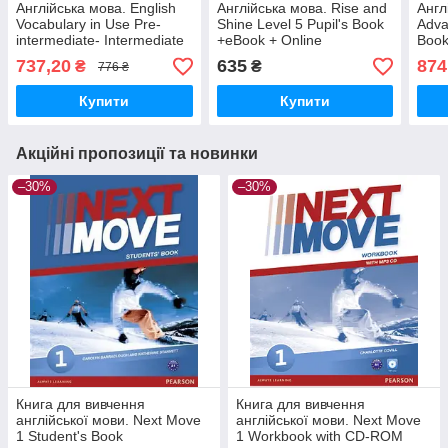
Англійська мова. English
Англійська мова. Rise and
Англ
Vocabulary in Use Pre-
Shine Level 5 Pupil's Book
Adva
intermediate- Intermediate
+eBook + Online
Book
Book with Answers and
eBo
737,20
635
874
₴
₴
776 ₴
Enhanced eBook
Купити
Купити
Акційні пропозиції та новинки
–30%
–30%
Книга для вивчення
Книга для вивчення
англійської мови. Next Move
англійської мови. Next Move
1 Student's Book
1 Workbook with CD-ROM