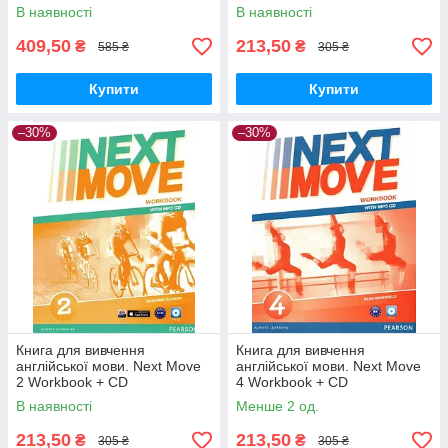
В наявності
В наявності
409,50
213,50
₴
₴
585 ₴
305 ₴
Купити
Купити
–30%
–30%
Книга для вивчення
Книга для вивчення
англійської мови. Next Move
англійської мови. Next Move
2 Workbook + CD
4 Workbook + CD
В наявності
Менше 2 од.
213,50
213,50
₴
₴
305 ₴
305 ₴