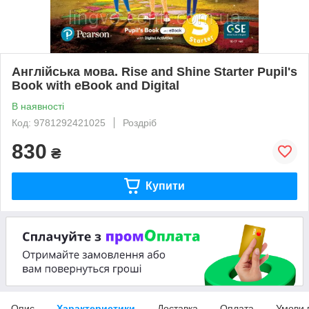
Англійська мова. Rise and Shine Starter Pupil's
Book with eBook and Digital
В наявності
Код: 9781292421025
Роздріб
830
₴
Купити
Опис
Характеристики
Доставка
Оплата
Умови 