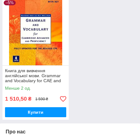
–5%
Книга для вивчення
англійської мови. Grammar
and Vocabulary for CAE and
CPE with key
Менше 2 од.
1 510,50
₴
1 590 ₴
Купити
Про нас