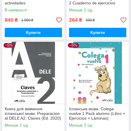
actividades
2 Cuaderno de ejercicios
В наявності
Менше 2 од.
840
264
₴
₴
1 050 ₴
330 ₴
Купити
Купити
–5%
–5%
Книга для вивчення
Іспанська мова. Colega
іспанської мови. Preparacion
vuelve 1 Pack alumno (Libro +
al DELE A2. Claves (Ed. 2020)
Ejercicios + Láminas)
Менше 2 од.
Менше 2 од.