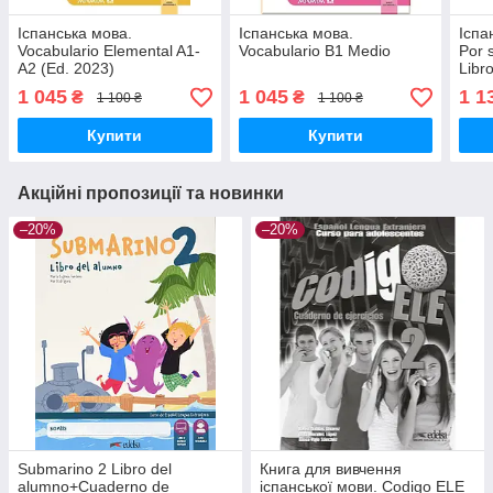
Іспанська мова.
Іспанська мова.
Іспа
Vocabulario Elemental A1-
Vocabulario B1 Medio
Por 
A2 (Ed. 2023)
Libr
1 045
1 045
1 1
₴
₴
1 100 ₴
1 100 ₴
Купити
Купити
Акційні пропозиції та новинки
–20%
–20%
Submarino 2 Libro del
Книга для вивчення
alumno+Cuaderno de
іспанської мови. Codigo ELE