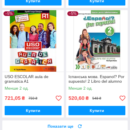
Купити
Купити
–5%
–5%
USO ESCOLAR aula de
Іспанська мова. Espanol? Por
gramatica A1
supuesto! 2 Libro del alumno
Менше 2 од.
Менше 2 од.
721,05
520,60
₴
₴
759 ₴
548 ₴
Купити
Купити
Показати ще