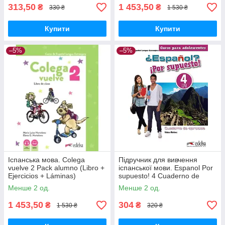
313,50
1 453,50
₴
₴
330 ₴
1 530 ₴
Купити
Купити
–5%
–5%
Іспанська мова. Colega
Підручник для вивчення
vuelve 2 Pack alumno (Libro +
іспанської мови. Espanol Por
Ejercicios + Láminas)
supuesto! 4 Cuaderno de
ejercicios
Менше 2 од.
Менше 2 од.
1 453,50
304
₴
₴
1 530 ₴
320 ₴