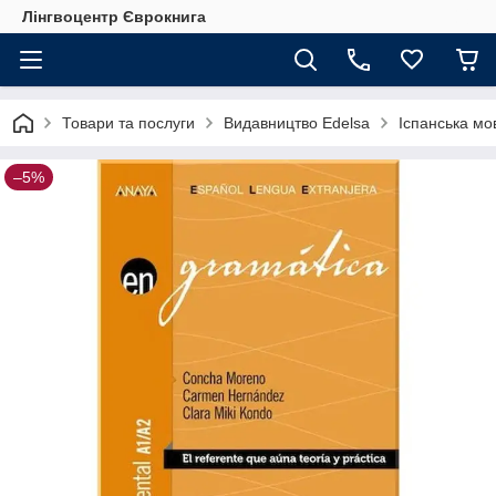
Лінгвоцентр Єврокнига
Товари та послуги
Видавництво Edelsa
Іспанська мо
–5%