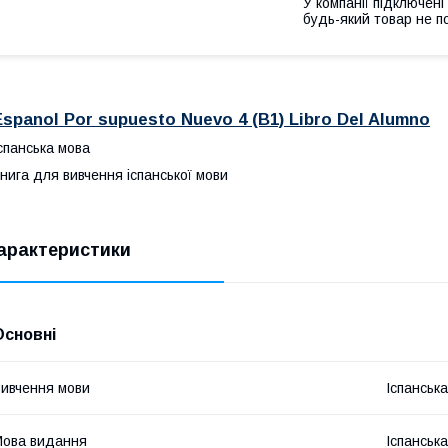
У компанії підключені
будь-який товар не п
Espanol Por supuesto Nuevo 4 (B1) Libro Del Alumno
спанська мова
нига для вивчення іспанської мови
арактеристики
Основні
ивчення мови
Іспанська
ова видання
Іспанська