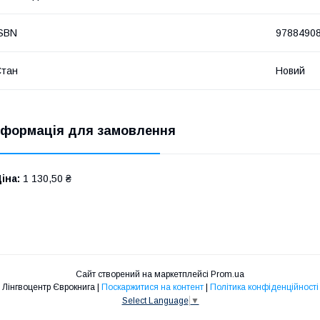
SBN
9788490
Стан
Новий
нформація для замовлення
іна:
1 130,50 ₴
Сайт створений на маркетплейсі
Prom.ua
Лінгвоцентр Єврокнига |
Поскаржитися на контент
|
Політика конфіденційності
Select Language
▼