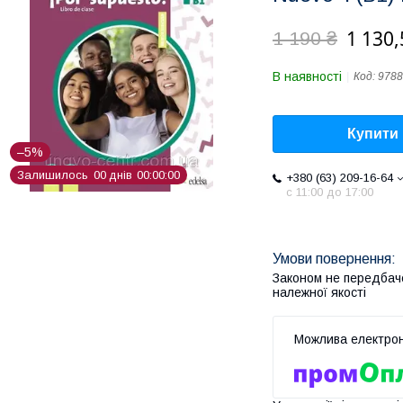
1 130,
1 190 ₴
В наявності
Код:
9788
Купити
–5%
Залишилось
0
0
днів
0
0
0
0
0
0
+380 (63) 209-16-64
с 11:00 до 17:00
Законом не передбач
належної якості