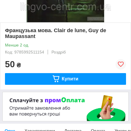
Французька мова. Clair de lune, Guy de
Maupassant
Менше 2 од.
Код: 9785992511154
Роздріб
50
₴
Купити
Опис
Характеристики
Доставка
Оплата
Умови п