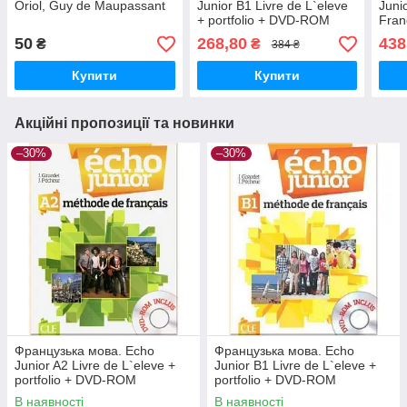
Oriol, Guy de Maupassant
Junior B1 Livre de L`eleve
Juni
+ portfolio + DVD-ROM
Franç
50
268,80
438
₴
₴
384 ₴
Купити
Купити
Акційні пропозиції та новинки
–30%
–30%
Французька мова. Echo
Французька мова. Echo
Junior A2 Livre de L`eleve +
Junior B1 Livre de L`eleve +
portfolio + DVD-ROM
portfolio + DVD-ROM
В наявності
В наявності