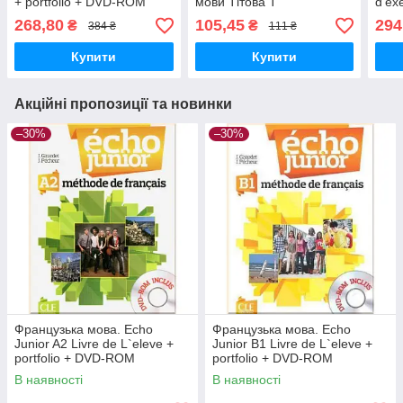
+ portfolio + DVD-ROM
мови Тітова Т
d'ex
268,80
105,45
294
₴
₴
384 ₴
111 ₴
Купити
Купити
Акційні пропозиції та новинки
–30%
–30%
Французька мова. Echo
Французька мова. Echo
Junior A2 Livre de L`eleve +
Junior B1 Livre de L`eleve +
portfolio + DVD-ROM
portfolio + DVD-ROM
В наявності
В наявності