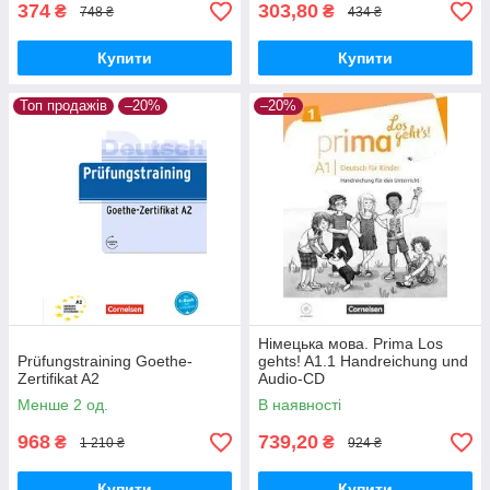
374
303,80
₴
₴
748 ₴
434 ₴
Купити
Купити
Топ продажів
–20%
–20%
Німецька мова. Prima Los
Prüfungstraining Goethe-
gehts! A1.1 Handreichung und
Zertifikat A2
Audio-CD
Менше 2 од.
В наявності
968
739,20
₴
₴
1 210 ₴
924 ₴
Купити
Купити