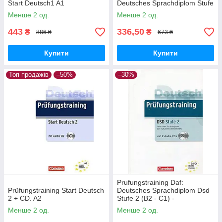
Start Deutsch1 A1
Deutsches Sprachdiplom Stufe
1 (A2-B1)
Менше 2 од.
Менше 2 од.
443
336,50
₴
₴
886 ₴
673 ₴
Купити
Купити
Топ продажів
–50%
–30%
Prufungstraining Daf:
Prüfungstraining Start Deutsch
Deutsches Sprachdiplom Dsd
2 + CD. A2
Stufe 2 (B2 - C1) -
Ubungsbuch MIT CD
Менше 2 од.
Менше 2 од.