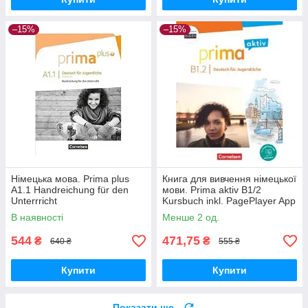
–15%
–15%
Німецька мова. Prima plus
Книга для вивчення німецької
A1.1 Handreichung für den
мови. Prima aktiv B1/2
Unterrricht
Kursbuch inkl. PagePlayer App
В наявності
Менше 2 од.
544
471,75
₴
₴
640 ₴
555 ₴
Купити
Купити
Показати ще