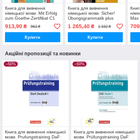
Книга для вивчення
Книга для вивчення
Книг
німецької мови. Mit Erfolg
німецької мови. Sicher!
німе
zum Goethe-Zertifikat C1
Übungsgrammatik plus
Max 
Übungsbuch +online
interaktive Version B1+/C1
913,90
1 265,40
709
₴
₴
962 ₴
1 332 ₴
Купити
Купити
Акційні пропозиції та новинки
–50%
–50%
Книга для вивчення німецької
Книга для вивчення німецької
мови. Prufungstraining DaF:
мови. Prüfungstraining DaF