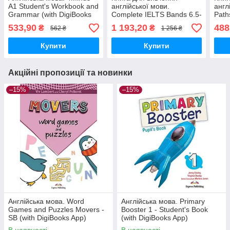
A1 Student's Workbook and
англійської мови.
англ
Grammar (with DigiBooks
Complete IELTS Bands 6.5-
Paths
App)
7.5 Student's Book with
Book
533,90
1 193,20
488
₴
₴
562 ₴
1 256 ₴
answers
Купити
Купити
Акційні пропозиції та новинки
–15%
–15%
Англійська мова. Word
Англійська мова. Primary
Games and Puzzles Movers -
Booster 1 - Student's Book
SB (with DigiBooks App)
(with DigiBooks App)