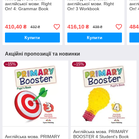
англійської мови. Right
англійської мови. Right
англ
On! 4: Grammar Book
On! 3 Workbook
On! 
Digi
410,40
416,10
484
₴
₴
432 ₴
438 ₴
Купити
Купити
Акційні пропозиції та новинки
–15%
–15%
Англійська мова. PRIMARY
Англійська мова. PRIMARY
BOOSTER 4 Student's Book