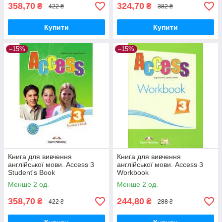
358,70
324,70
₴
₴
422 ₴
382 ₴
Купити
Купити
–15%
–15%
Книга для вивчення
Книга для вивчення
англійської мови. Access 3
англійської мови. Access 3
Student's Book
Workbook
Менше 2 од.
Менше 2 од.
358,70
244,80
₴
₴
422 ₴
288 ₴