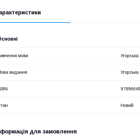
арактеристики
Основні
ивчення мови
Угорська
ова видання
Угорська
SBN
9789664
Стан
Новий
нформація для замовлення