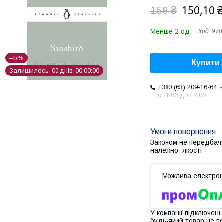
150,10 
158 ₴
Менше 2 од.
Код:
978
–5%
Купити
Залишилось
0
0
днів
0
0
0
0
0
0
+380 (63) 209-16-64
с 11:00 до 17:00
Законом не передбач
належної якості
У компанії підключені
будь-який товар не п