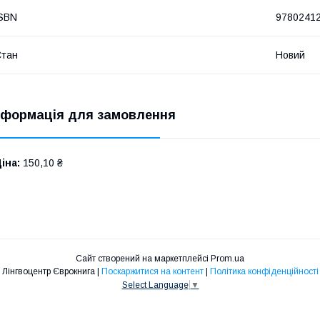
SBN
9780241
Стан
Новий
нформація для замовлення
іна:
150,10 ₴
Сайт створений на маркетплейсі
Prom.ua
Лінгвоцентр Єврокнига |
Поскаржитися на контент
|
Політика конфіденційності
Select Language
▼