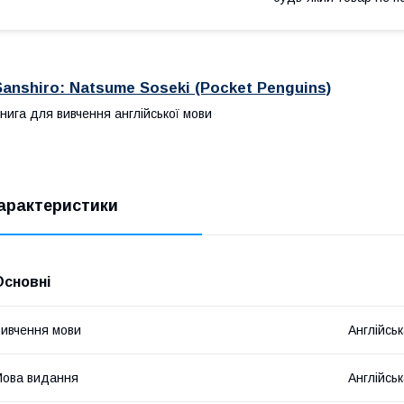
Sanshiro: Natsume Soseki (Pocket Penguins)
нига для вивчення англійської мови
арактеристики
Основні
ивчення мови
Англійсь
ова видання
Англійсь