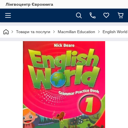
Лінгвоцентр Єврокнига
Товари та послуги
Macmillan Education
English Worl