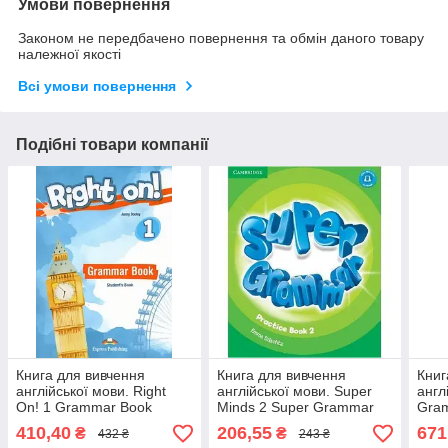
Умови повернення
Законом не передбачено повернення та обмін даного товару
належної якості
Всі умови повернення
Подібні товари компанії
Книга для вивчення
Книга для вивчення
Книг
англійської мови. Right
англійської мови. Super
англ
On! 1 Grammar Book
Minds 2 Super Grammar
Gram
Practice Book
Book
410,40
206,55
671
₴
₴
432 ₴
243 ₴