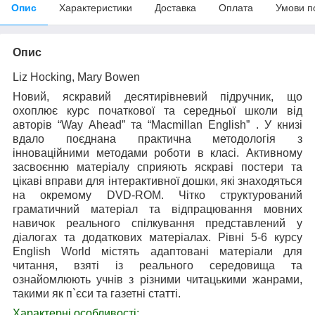
Опис
Характеристики
Доставка
Оплата
Умови п
Опис
Liz Hocking, Mary Bowen
Новий, яскравий десятирівневий підручник, що
охоплює курс початкової та середньої школи від
авторів “Way Ahead” та “Macmillan English” . У книзі
вдало поєднана практична методологія з
інноваційними методами роботи в класі. Активному
засвоєнню матеріалу сприяють яскраві постери та
цікаві вправи для інтерактивної дошки, які знаходяться
на окремому DVD-ROM. Чітко структурований
граматичний матеріал та відпрацювання мовних
навичок реального спілкування представлений у
діалогах та додаткових матеріалах. Рівні 5-6 курсу
English World містять адаптовані матеріали для
читання, взяті із реального середовища та
ознайомлюють учнів з різними читацькими жанрами,
такими як п`єси та газетні статті.
Характерні особливості: