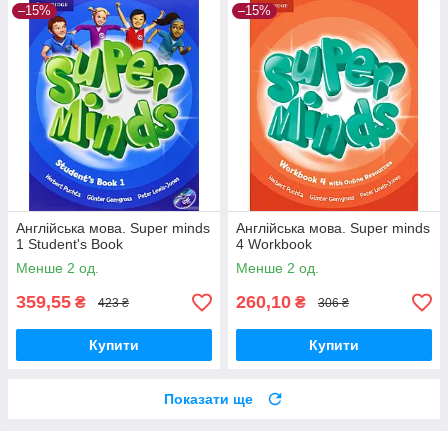
–15%
–15%
Англійська мова. Super minds
Англійська мова. Super minds
1 Student's Book
4 Workbook
Менше 2 од.
Менше 2 од.
359,55
260,10
₴
₴
423 ₴
306 ₴
Купити
Купити
Показати ще