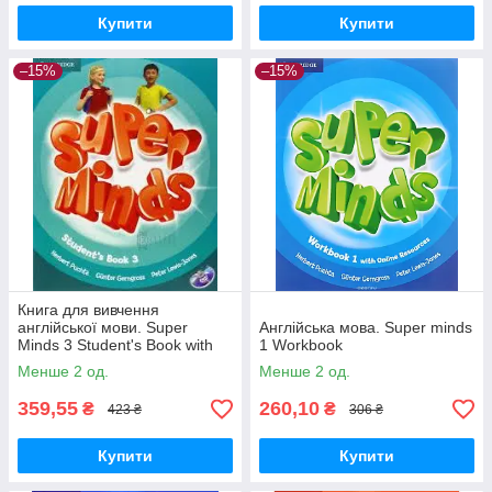
Купити
Купити
–15%
–15%
Книга для вивчення
англійської мови. Super
Англійська мова. Super minds
Minds 3 Student's Book with
1 Workbook
DVD-ROM
Менше 2 од.
Менше 2 од.
359,55
260,10
₴
₴
423 ₴
306 ₴
Купити
Купити