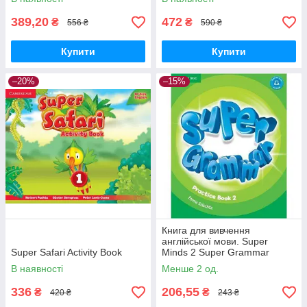
389,20
472
₴
₴
556 ₴
590 ₴
Купити
Купити
–20%
–15%
Книга для вивчення
англійської мови. Super
Super Safari Activity Book
Minds 2 Super Grammar
Practice Book
В наявності
Менше 2 од.
336
206,55
₴
₴
420 ₴
243 ₴