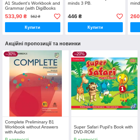
A1 Student's Workbook and
minds 3 PB.
mind
Grammar (with DigiBooks
App)
533,90
446
260
₴
₴
562 ₴
Купити
Купити
Акційні пропозиції та новинки
–30%
–20%
Complete Preliminary В1
Workbook without Answers
Super Safari Pupil's Book with
with Audio
DVD-ROM
В наявності
В наявності